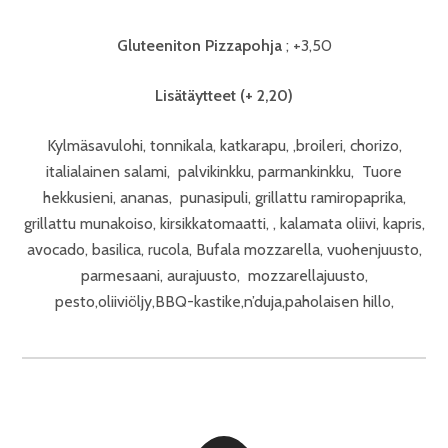
Gluteeniton Pizzapohja
; +3,50
Lisätäytteet (+ 2,20)
Kylmäsavulohi, tonnikala, katkarapu, ,broileri, chorizo,
italialainen salami, palvikinkku, parmankinkku, Tuore
hekkusieni, ananas, punasipuli, grillattu ramiropaprika,
grillattu munakoiso, kirsikkatomaatti, , kalamata oliivi, kapris,
avocado, basilica, rucola, Bufala mozzarella, vuohenjuusto,
parmesaani, aurajuusto, mozzarellajuusto,
pesto,oliiviöljy,BBQ-kastike,n’duja,paholaisen hillo,