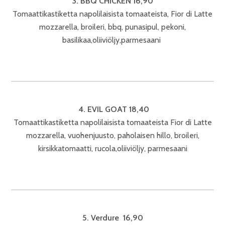
3. BBQ CHICKEN 16,90
Tomaattikastiketta napolilaisista tomaateista, Fior di Latte
mozzarella, broileri, bbq, punasipul, pekoni,
basilikaa,oliiviöljy,parmesaani
4. EVIL GOAT 18,40
Tomaattikastiketta napolilaisista tomaateista Fior di Latte
mozzarella, vuohenjuusto, paholaisen hillo, broileri,
kirsikkatomaatti, rucola,oliiviöljy, parmesaani
5. Verdure 16,90