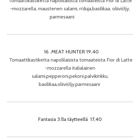
Tomaattikastiketta napolilaisista tomaateista Fior di Latte
-mozzarella, maustenen salami, n’duja,basilikaa, oliiviöljy,
parmesaani
16 .MEAT HUNTER 19,40
Tomaattikastiketta napolilaisista tomaateista Fior di Latte
-mozzarella italialainen
salami,pepperoni,pekoni,palvikinkku,
basilikaa,oliiviöljy,parmesaani
Fantasia 3:lla täytteellä 17,40