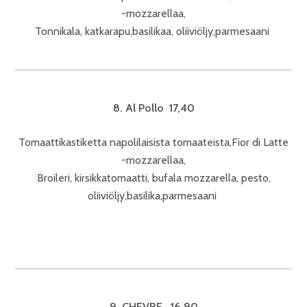
-mozzarellaa,
Tonnikala, katkarapu,basilikaa, oliiviöljy,parmesaani
8. Al Pollo 17,40
Tomaattikastiketta napolilaisista tomaateista,Fior di Latte
-mozzarellaa,
Broileri, kirsikkatomaatti, bufala mozzarella, pesto,
oliiviöljy,basilika,parmesaani
9. CHEVRE 16,90